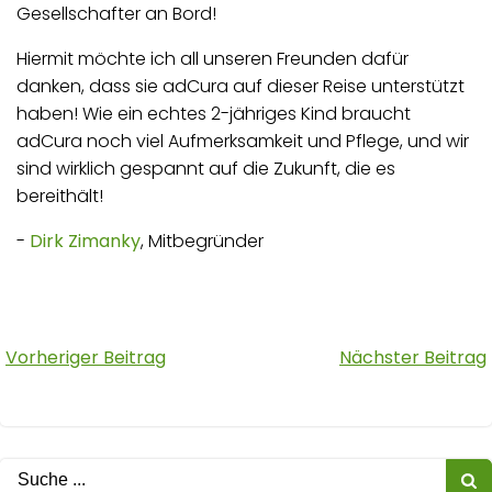
Gesellschafter an Bord!
Hiermit möchte ich all unseren Freunden dafür
danken, dass sie adCura auf dieser Reise unterstützt
haben! Wie ein echtes 2-jähriges Kind braucht
adCura noch viel Aufmerksamkeit und Pflege, und wir
sind wirklich gespannt auf die Zukunft, die es
bereithält!
-
Dirk Zimanky
, Mitbegründer
Nach
Nach
Vorheriger Beitrag
Nächster Beitrag
der
der
Navigation
Navigatio
Suche